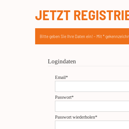
JETZT REGISTRI
Bitte geben Sie Ihre Daten ein! – Mit * gekennzeichn
Logindaten
Email*
Passwort*
Passwort wiederholen*